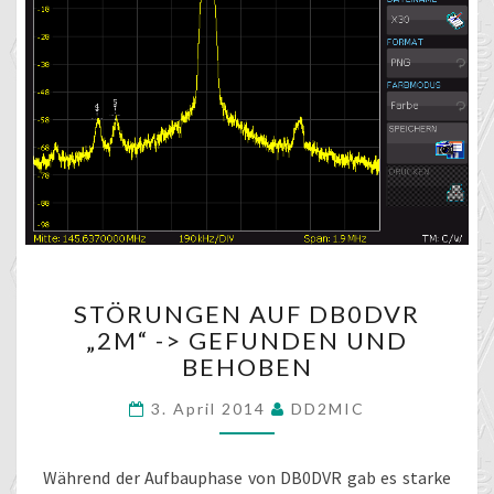
STÖRUNGEN
STÖRUNGEN AUF DB0DVR
AUF
„2M“ -> GEFUNDEN UND
DB0DVR
BEHOBEN
„2M“
-
3. April 2014
DD2MIC
>
GEFUNDEN
UND
Während der Aufbauphase von DB0DVR gab es starke
BEHOBEN