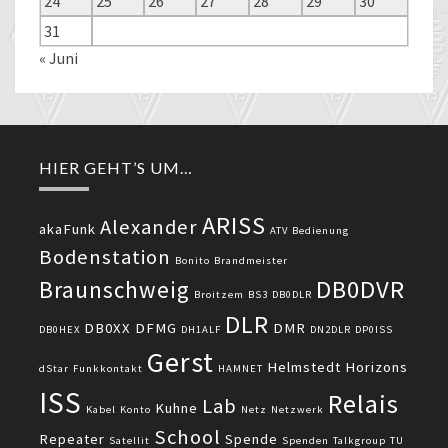
24
25
26
27
28
29
30
31
« Juni
HIER GEHT’S UM…
ARISS
Alexander
akaFunk
ATV
Bedienung
Bodenstation
Bonito
Brandmeister
DB0DVR
Braunschweig
Broitzem
BS3
DB0DLR
DLR
DB0XX
DFMG
DMR
DB0HEX
DH1ALF
DN2DLR
DP0ISS
Gerst
Helmstedt
Horizons
dStar
Funkkontakt
HAMNET
ISS
Relais
Lab
Kuhne
Kabel
Konto
Netz
Netzwerk
School
Repeater
Spende
Satellit
Spenden
Talkgroup
TU