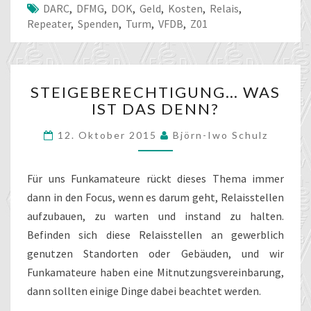
DARC
,
DFMG
,
DOK
,
Geld
,
Kosten
,
Relais
,
Repeater
,
Spenden
,
Turm
,
VFDB
,
Z01
STEIGEBERECHTIGUNG…
STEIGEBERECHTIGUNG… WAS
WAS
IST DAS DENN?
IST
DAS
12. Oktober 2015
Björn-Iwo Schulz
DENN?
Für uns Funkamateure rückt dieses Thema immer
dann in den Focus, wenn es darum geht, Relaisstellen
aufzubauen, zu warten und instand zu halten.
Befinden sich diese Relaisstellen an gewerblich
genutzen Standorten oder Gebäuden, und wir
Funkamateure haben eine Mitnutzungsvereinbarung,
dann sollten einige Dinge dabei beachtet werden.