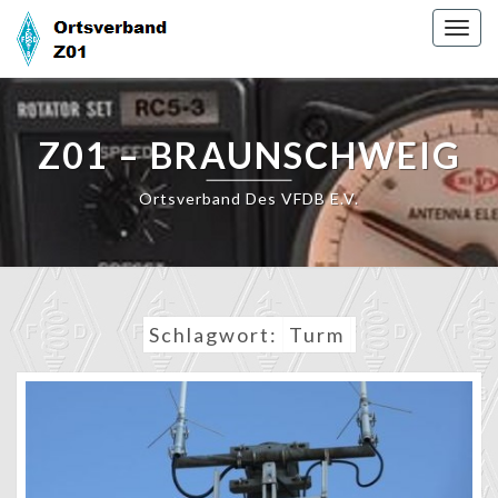
Skip
Togg
to
navig
content
Z01 – BRAUNSCHWEIG
Ortsverband Des VFDB E.V.
Schlagwort:
Turm