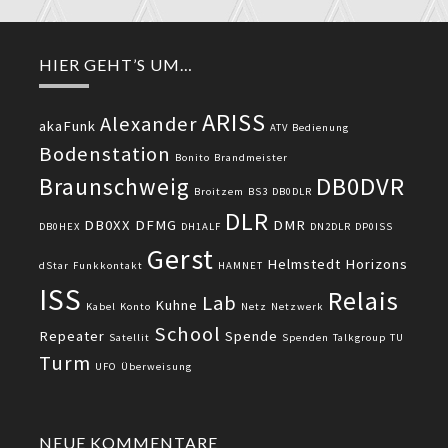
HIER GEHT’S UM…
ARISS
Alexander
akaFunk
ATV
Bedienung
Bodenstation
Bonito
Brandmeister
DB0DVR
Braunschweig
Broitzem
BS3
DB0DLR
DLR
DB0XX
DFMG
DMR
DB0HEX
DH1ALF
DN2DLR
DP0ISS
Gerst
Helmstedt
Horizons
dStar
Funkkontakt
HAMNET
ISS
Relais
Lab
Kuhne
Kabel
Konto
Netz
Netzwerk
School
Repeater
Spende
Satellit
Spenden
Talkgroup
TU
Turm
UFO
Überweisung
NEUE KOMMENTARE