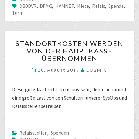
DB0DVR
,
DFMG
,
HAMNET
,
Miete
,
Relais
,
Spende
,
Turm
STANDORTKOSTEN
STANDORTKOSTEN WERDEN
WERDEN
VON DER HAUPTKASSE
VON
ÜBERNOMMEN
DER
HAUPTKASSE
10. August 2017
DD2MIC
ÜBERNOMMEN
Diese gute Nachricht freut uns sehr, denn sie nimmt
eine große Last von den Schultern unserer SysOps und
Relaisstellenbetreiber.
Relaisstellen
,
Spenden