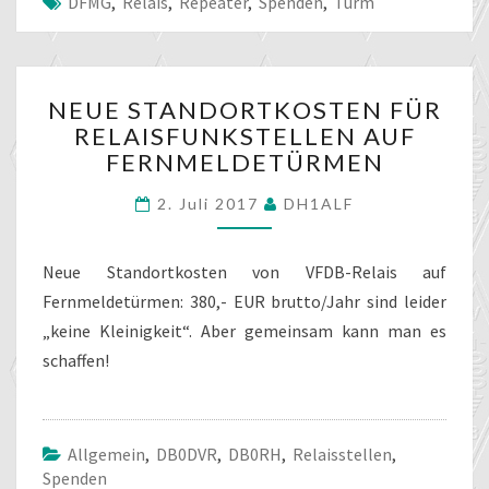
DFMG
,
Relais
,
Repeater
,
Spenden
,
Turm
NEUE
NEUE STANDORTKOSTEN FÜR
STANDORTKOSTEN
RELAISFUNKSTELLEN AUF
FÜR
FERNMELDETÜRMEN
RELAISFUNKSTELLEN
AUF
2. Juli 2017
DH1ALF
FERNMELDETÜRMEN
Neue Standortkosten von VFDB-Relais auf
Fernmeldetürmen: 380,- EUR brutto/Jahr sind leider
„keine Kleinigkeit“. Aber gemeinsam kann man es
schaffen!
Allgemein
,
DB0DVR
,
DB0RH
,
Relaisstellen
,
Spenden