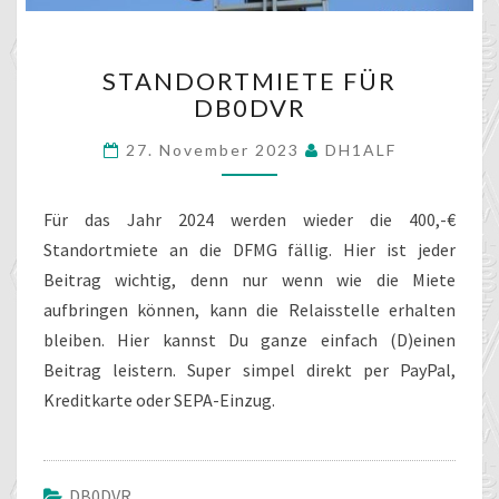
STANDORTMIETE
STANDORTMIETE FÜR
FÜR
DB0DVR
DB0DVR
27. November 2023
DH1ALF
Für das Jahr 2024 werden wieder die 400,-€
Standortmiete an die DFMG fällig. Hier ist jeder
Beitrag wichtig, denn nur wenn wie die Miete
aufbringen können, kann die Relaisstelle erhalten
bleiben. Hier kannst Du ganze einfach (D)einen
Beitrag leistern. Super simpel direkt per PayPal,
Kreditkarte oder SEPA-Einzug.
DB0DVR