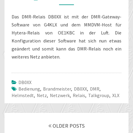
BEI
DB0XX
Das DMR-Relais DB0XX ist mit der DMR-Gateway-
Software von G4KLX und dem MMDVM-Host für
Hytera-Relais von OE1KBC in der Luft. Die
Konfiguration dieser Software hat sich nun etwas
geändert und somit kann das DMR-Relais noch ein
weiteres Netz anbieten.
DB0XX
Bedienung
,
Brandmeister
,
DB0XX
,
DMR
,
Helmstedt
,
Netz
,
Netzwerk
,
Relais
,
Talkgroup
,
XLX
Posts
navigation
OLDER POSTS