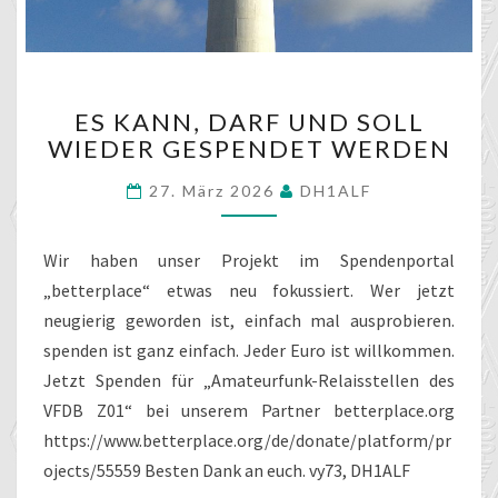
ES
ES KANN, DARF UND SOLL
KANN,
WIEDER GESPENDET WERDEN
DARF
UND
27. März 2026
DH1ALF
SOLL
WIEDER
GESPENDET
Wir haben unser Projekt im Spendenportal
WERDEN
„betterplace“ etwas neu fokussiert. Wer jetzt
neugierig geworden ist, einfach mal ausprobieren.
spenden ist ganz einfach. Jeder Euro ist willkommen.
Jetzt Spenden für „Amateurfunk-Relaisstellen des
VFDB Z01“ bei unserem Partner betterplace.org
https://www.betterplace.org/de/donate/platform/pr
ojects/55559 Besten Dank an euch. vy73, DH1ALF