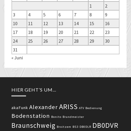
1
2
3
4
5
6
7
8
9
10
11
12
13
14
15
16
17
18
19
20
21
22
23
24
25
26
27
28
29
30
31
« Juni
HIER GEHT’S UM…
ARISS
Alexander
akaFunk
ATV
Bedienung
Bodenstation
Bonito
Brandmeister
DB0DVR
Braunschweig
Broitzem
BS3
DB0DLR