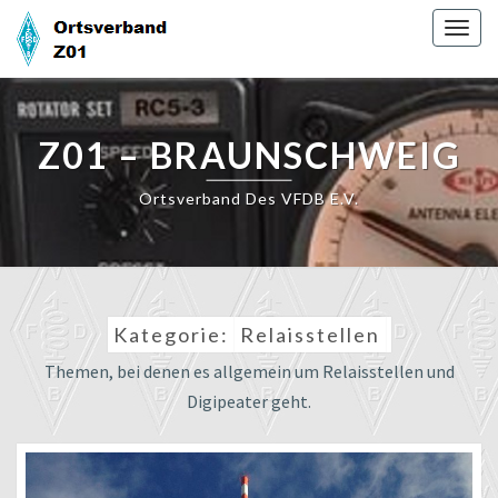
Skip
Togg
to
navig
content
Z01 – BRAUNSCHWEIG
Ortsverband Des VFDB E.V.
Kategorie:
Relaisstellen
Themen, bei denen es allgemein um Relaisstellen und
Digipeater geht.