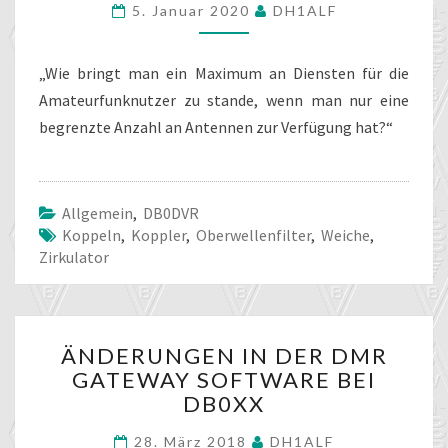
5. Januar 2020
DH1ALF
WEICHE
AUF
EINE
„Wie bringt man ein Maximum an Diensten für die
ANTENNE
Amateurfunknutzer zu stande, wenn man nur eine
begrenzte Anzahl an Antennen zur Verfügung hat?“
Allgemein
,
DB0DVR
Koppeln
,
Koppler
,
Oberwellenfilter
,
Weiche
,
Zirkulator
ÄNDERUNGEN
ÄNDERUNGEN IN DER DMR
IN
GATEWAY SOFTWARE BEI
DER
DB0XX
DMR
GATEWAY
28. März 2018
DH1ALF
SOFTWARE