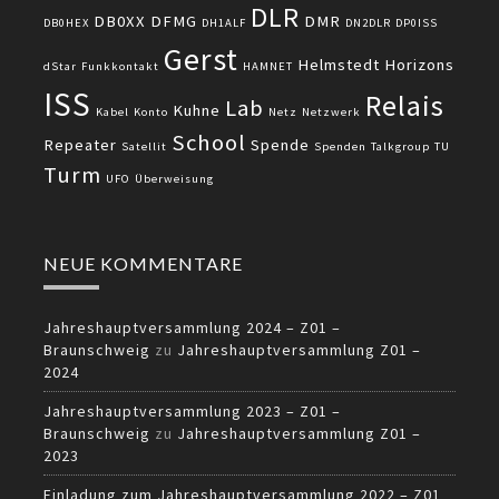
DLR
DB0XX
DFMG
DMR
DB0HEX
DH1ALF
DN2DLR
DP0ISS
Gerst
Helmstedt
Horizons
dStar
Funkkontakt
HAMNET
ISS
Relais
Lab
Kuhne
Kabel
Konto
Netz
Netzwerk
School
Repeater
Spende
Satellit
Spenden
Talkgroup
TU
Turm
UFO
Überweisung
NEUE KOMMENTARE
Jahreshauptversammlung 2024 – Z01 –
Braunschweig
zu
Jahreshauptversammlung Z01 –
2024
Jahreshauptversammlung 2023 – Z01 –
Braunschweig
zu
Jahreshauptversammlung Z01 –
2023
Einladung zum Jahreshauptversammlung 2022 – Z01