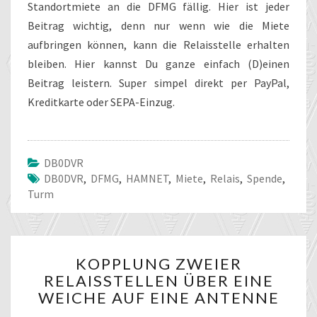
Standortmiete an die DFMG fällig. Hier ist jeder
Beitrag wichtig, denn nur wenn wie die Miete
aufbringen können, kann die Relaisstelle erhalten
bleiben. Hier kannst Du ganze einfach (D)einen
Beitrag leistern. Super simpel direkt per PayPal,
Kreditkarte oder SEPA-Einzug.
DB0DVR
DB0DVR
,
DFMG
,
HAMNET
,
Miete
,
Relais
,
Spende
,
Turm
KOPPLUNG
KOPPLUNG ZWEIER
ZWEIER
RELAISSTELLEN ÜBER EINE
RELAISSTELLEN
WEICHE AUF EINE ANTENNE
ÜBER
EINE