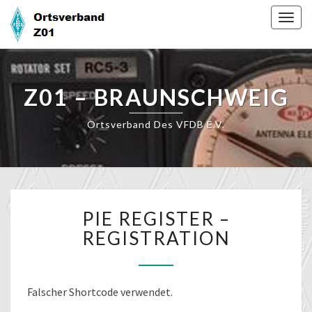
Skip
Togg
to
navig
content
Z01 – BRAUNSCHWEIG
Ortsverband Des VFDB E.V.
PIE
PIE REGISTER –
REGISTER
–
REGISTRATION
REGISTRATION
Falscher Shortcode verwendet.