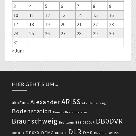
3
4
5
6
7
8
9
10
11
12
13
14
15
16
17
18
19
20
21
22
23
24
25
26
27
28
29
30
31
« Juni
HIER GEHT’S UM…
ARISS
Alexander
akaFunk
ATV
Bedienung
Bodenstation
Bonito
Brandmeister
DB0DVR
Braunschweig
Broitzem
BS3
DB0DLR
DLR
DB0XX
DFMG
DMR
DB0HEX
DH1ALF
DN2DLR
DP0ISS