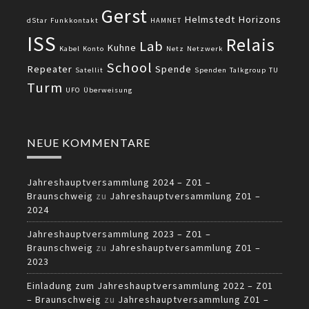
Gerst
Helmstedt
Horizons
dStar
Funkkontakt
HAMNET
ISS
Relais
Lab
Kuhne
Kabel
Konto
Netz
Netzwerk
School
Repeater
Spende
Satellit
Spenden
Talkgroup
TU
Turm
UFO
Überweisung
NEUE KOMMENTARE
Jahreshauptversammlung 2024 – Z01 –
Braunschweig
zu
Jahreshauptversammlung Z01 –
2024
Jahreshauptversammlung 2023 – Z01 –
Braunschweig
zu
Jahreshauptversammlung Z01 –
2023
Einladung zum Jahreshauptversammlung 2022 – Z01
– Braunschweig
zu
Jahreshauptversammlung Z01 –