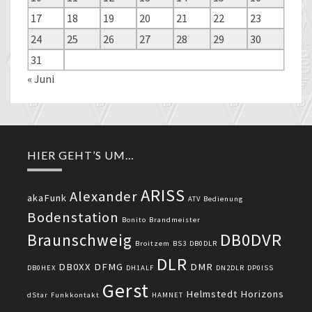
17
18
19
20
21
22
23
24
25
26
27
28
29
30
31
« Juni
HIER GEHT’S UM…
ARISS
Alexander
akaFunk
ATV
Bedienung
Bodenstation
Bonito
Brandmeister
DB0DVR
Braunschweig
Broitzem
BS3
DB0DLR
DLR
DB0XX
DFMG
DMR
DB0HEX
DH1ALF
DN2DLR
DP0ISS
Gerst
Helmstedt
Horizons
dStar
Funkkontakt
HAMNET