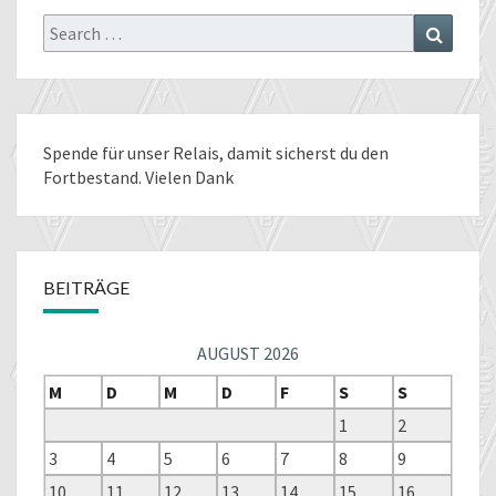
Search
Search
for:
Spende für unser Relais
, damit sicherst du den
Fortbestand. Vielen Dank
BEITRÄGE
AUGUST 2026
M
D
M
D
F
S
S
1
2
3
4
5
6
7
8
9
10
11
12
13
14
15
16