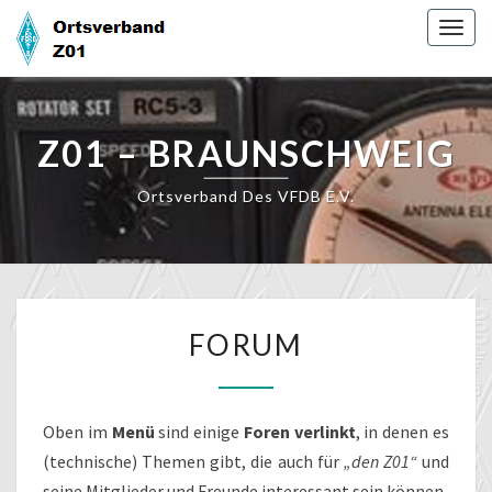
Skip
Togg
to
navig
content
Z01 – BRAUNSCHWEIG
Ortsverband Des VFDB E.V.
FORUM
FORUM
Oben im
Menü
sind einige
Foren verlinkt
, in denen es
(technische) Themen gibt, die auch für
„den Z01“
und
seine Mitglieder und Freunde interessant sein können.