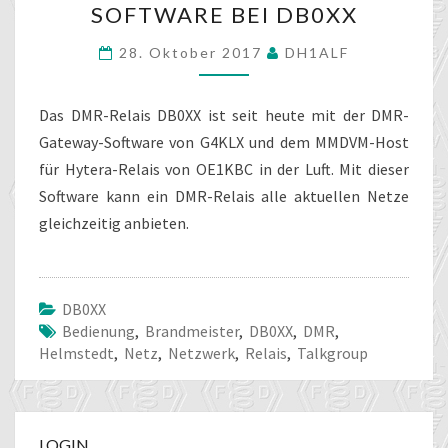
SOFTWARE BEI DB0XX
GATEWAY
SOFTWARE
28. Oktober 2017
DH1ALF
BEI
DB0XX
Das DMR-Relais DB0XX ist seit heute mit der DMR-
Gateway-Software von G4KLX und dem MMDVM-Host
für Hytera-Relais von OE1KBC in der Luft. Mit dieser
Software kann ein DMR-Relais alle aktuellen Netze
gleichzeitig anbieten.
DB0XX
Bedienung
,
Brandmeister
,
DB0XX
,
DMR
,
Helmstedt
,
Netz
,
Netzwerk
,
Relais
,
Talkgroup
LOGIN