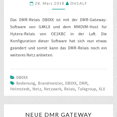
28. März 2018
DH1ALF
SOFTWARE
BEI
DB0XX
Das DMR-Relais DB0XX ist mit der DMR-Gateway-
Software von G4KLX und dem MMDVM-Host für
Hytera-Relais von OE1KBC in der Luft. Die
Konfiguration dieser Software hat sich nun etwas
geändert und somit kann das DMR-Relais noch ein
weiteres Netz anbieten.
DB0XX
Bedienung
,
Brandmeister
,
DB0XX
,
DMR
,
Helmstedt
,
Netz
,
Netzwerk
,
Relais
,
Talkgroup
,
XLX
NEUE
NEUE DMR GATEWAY
DMR