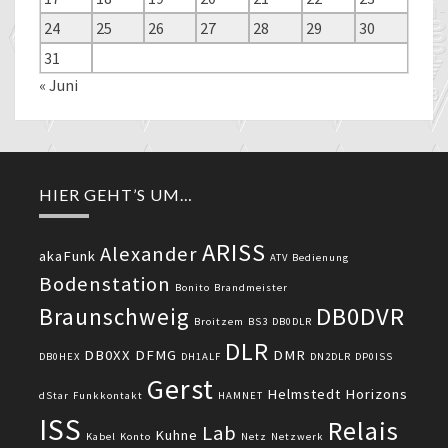
24
25
26
27
28
29
30
31
« Juni
HIER GEHT’S UM…
ARISS
Alexander
akaFunk
ATV
Bedienung
Bodenstation
Bonito
Brandmeister
DB0DVR
Braunschweig
Broitzem
BS3
DB0DLR
DLR
DB0XX
DFMG
DMR
DB0HEX
DH1ALF
DN2DLR
DP0ISS
Gerst
Helmstedt
Horizons
dStar
Funkkontakt
HAMNET
ISS
Relais
Lab
Kuhne
Kabel
Konto
Netz
Netzwerk