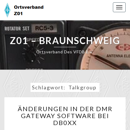
Skip
Togg
to
navig
content
Z01 – BRAUNSCHWEIG
Ortsverband Des VFDB E.V.
Schlagwort:
Talkgroup
ÄNDERUNGEN
ÄNDERUNGEN IN DER DMR
IN
GATEWAY SOFTWARE BEI
DER
DB0XX
DMR
GATEWAY