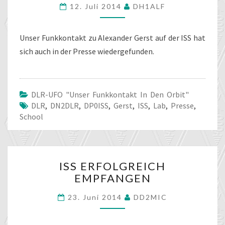
12. Juli 2014
DH1ALF
AM
11.07.2014
Unser Funkkontakt zu Alexander Gerst auf der ISS hat
sich auch in der Presse wiedergefunden.
DLR-UFO "unser Funkkontakt In Den Orbit"
DLR
,
DN2DLR
,
DP0ISS
,
Gerst
,
ISS
,
Lab
,
Presse
,
School
ISS
ISS ERFOLGREICH
ERFOLGREICH
EMPFANGEN
EMPFANGEN
23. Juni 2014
DD2MIC