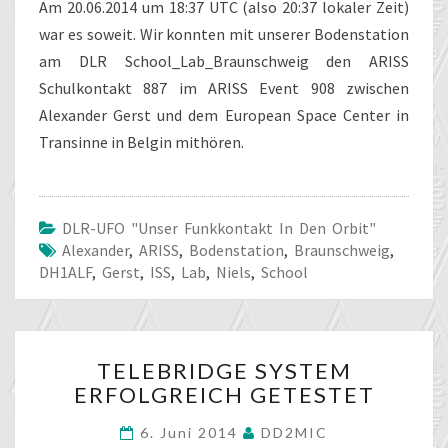
Am 20.06.2014 um 18:37 UTC (also 20:37 lokaler Zeit)
war es soweit. Wir konnten mit unserer Bodenstation
am DLR School_Lab_Braunschweig den ARISS
Schulkontakt 887 im ARISS Event 908 zwischen
Alexander Gerst und dem European Space Center in
Transinne in Belgin mithören.
DLR-UFO "unser Funkkontakt In Den Orbit"
Alexander
,
ARISS
,
Bodenstation
,
Braunschweig
,
DH1ALF
,
Gerst
,
ISS
,
Lab
,
Niels
,
School
TELEBRIDGE
TELEBRIDGE SYSTEM
SYSTEM
ERFOLGREICH GETESTET
ERFOLGREICH
GETESTET
6. Juni 2014
DD2MIC