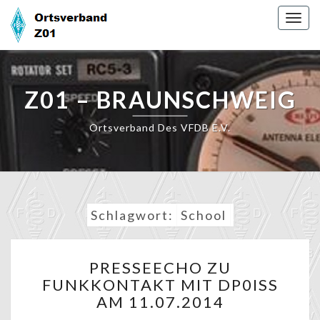
Skip
Togg
to
navig
content
Z01 – BRAUNSCHWEIG
Ortsverband Des VFDB E.V.
Schlagwort:
School
PRESSEECHO
PRESSEECHO ZU
ZU
FUNKKONTAKT MIT DP0ISS
FUNKKONTAKT
AM 11.07.2014
MIT
DP0ISS