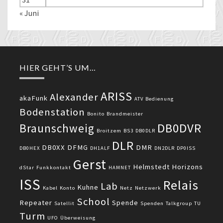
« Juni
HIER GEHT’S UM…
ARISS
Alexander
akaFunk
ATV
Bedienung
Bodenstation
Bonito
Brandmeister
DB0DVR
Braunschweig
Broitzem
BS3
DB0DLR
DLR
DB0XX
DFMG
DMR
DB0HEX
DH1ALF
DN2DLR
DP0ISS
Gerst
Helmstedt
Horizons
dStar
Funkkontakt
HAMNET
ISS
Relais
Lab
Kuhne
Kabel
Konto
Netz
Netzwerk
School
Repeater
Spende
Satellit
Spenden
Talkgroup
TU
Turm
UFO
Überweisung