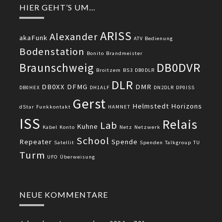
HIER GEHT’S UM…
ARISS
Alexander
akaFunk
ATV
Bedienung
Bodenstation
Bonito
Brandmeister
DB0DVR
Braunschweig
Broitzem
BS3
DB0DLR
DLR
DB0XX
DFMG
DMR
DB0HEX
DH1ALF
DN2DLR
DP0ISS
Gerst
Helmstedt
Horizons
dStar
Funkkontakt
HAMNET
ISS
Relais
Lab
Kuhne
Kabel
Konto
Netz
Netzwerk
School
Repeater
Spende
Satellit
Spenden
Talkgroup
TU
Turm
UFO
Überweisung
NEUE KOMMENTARE