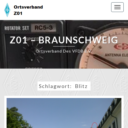
Skip
Togg
to
navig
content
Z01 – BRAUNSCHWEIG
Ortsverband Des VFDB E.V.
Schlagwort:
Blitz