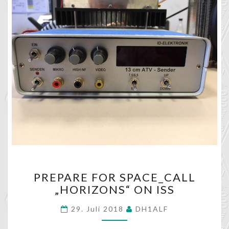
PREPARE
PREPARE FOR SPACE_CALL
FOR
„HORIZONS“ ON ISS
SPACE_CALL
„HORIZONS“
29. Juli 2018
DH1ALF
ON
ISS