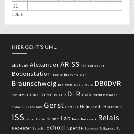
31
« Juni
HIER GEHT’S UM…
ARISS
Alexander
akaFunk
ATV
Bedienung
Bodenstation
Bonito
Brandmeister
DB0DVR
Braunschweig
Broitzem
BS3
DB0DLR
DLR
DB0XX
DFMG
DMR
DB0HEX
DH1ALF
DN2DLR
DP0ISS
Gerst
Helmstedt
Horizons
dStar
Funkkontakt
HAMNET
ISS
Relais
Lab
Kuhne
Kabel
Konto
Netz
Netzwerk
School
Repeater
Spende
Satellit
Spenden
Talkgroup
TU