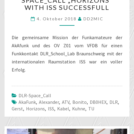
SPACE_CALL „HORIZONS“
„HORIZONS“
WITH ISS SUCCESSFULL
WITH
ISS
4. Oktober 2018
DD2MIC
SUCCESSFULL
Die gemeinsame Mission der Funkamateure der
AkAfunk und des OV Z01 vom VFDB für einen
Funkkontakt DLR_School_Lab Braunschweig mit der
internationalen Raumstation ISS war ein voller
Erfolg.
DLR-Space_Call
AkaFunk
,
Alexander
,
ATV
,
Bonito
,
DB0HEX
,
DLR
,
Gerst
,
Horizons
,
ISS
,
Kabel
,
Kuhne
,
TU