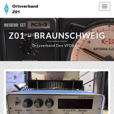
Skip
Togg
to
navig
content
Z01 – BRAUNSCHWEIG
Ortsverband Des VFDB E.V.