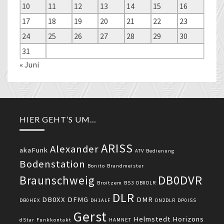
10
11
12
13
14
15
16
17
18
19
20
21
22
23
24
25
26
27
28
29
30
31
« Juni
HIER GEHT’S UM…
ARISS
Alexander
akaFunk
ATV
Bedienung
Bodenstation
Bonito
Brandmeister
DB0DVR
Braunschweig
Broitzem
BS3
DB0DLR
DLR
DB0XX
DFMG
DMR
DB0HEX
DH1ALF
DN2DLR
DP0ISS
Gerst
Helmstedt
Horizons
dStar
Funkkontakt
HAMNET