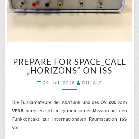
PREPARE
PREPARE FOR SPACE_CALL
FOR
SPACE_CALL
„HORIZONS“ ON ISS
„HORIZONS“
ON
29. Juli 2018
DH1ALF
ISS
Die Funkamateure der
AkAfunk
und des OV
Z01
vom
VFDB
bereiten sich in gemeinsamer Mission auf den
Funkkontakt zur internationalen Raumstation
ISS
vor.