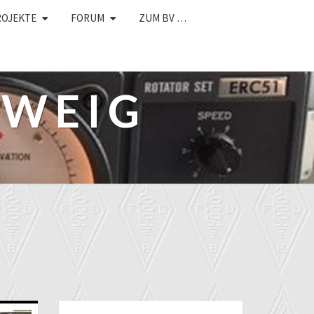
ROJEKTE
FORUM
ZUM BV …
HWEIG