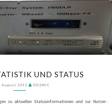
DB0DLR:
TATISTIK UND STATUS
STATISTIK
UND
. August 2015
DD2MIC
STATUS
ngen zu aktuellen Statusinformationen und zur Nutzer-