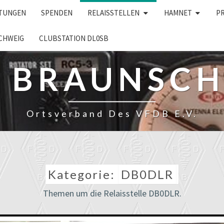
LTUNGEN
SPENDEN
RELAISSTELLEN
HAMNET
P
CHWEIG
CLUBSTATION DL0SB
– BRAUNSC
Ortsverband Des VFDB E.V.
Kategorie:
DB0DLR
Themen um die Relaisstelle DB0DLR.