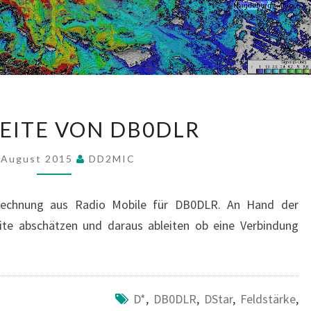
REICHWEITE
EITE VON DB0DLR
VON
DB0DLR
 August 2015
DD2MIC
erechnung aus Radio Mobile für DB0DLR. An Hand der
te abschätzen und daraus ableiten ob eine Verbindung
D*
,
DB0DLR
,
DStar
,
Feldstärke
,