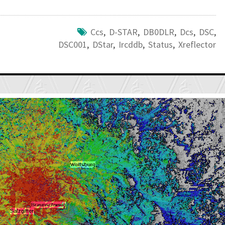
Ccs
,
D-STAR
,
DB0DLR
,
Dcs
,
DSC
,
DSC001
,
DStar
,
Ircddb
,
Status
,
Xreflector