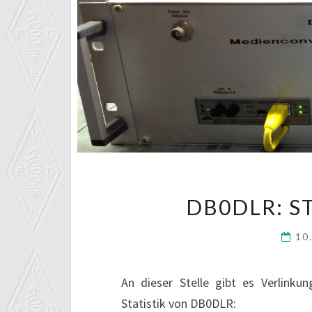
DB0DLR: S
10
An dieser Stelle gibt es Verlinku
Statistik von DB0DLR: