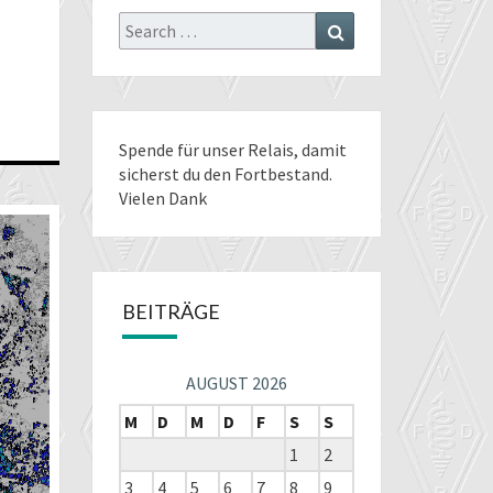
Search
Search
for:
Spende für unser Relais
, damit
sicherst du den Fortbestand.
Vielen Dank
BEITRÄGE
AUGUST 2026
M
D
M
D
F
S
S
1
2
3
4
5
6
7
8
9