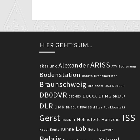
HIER GEHT’S UM…
ARISS
Alexander
akaFunk
ATV
Bedienung
Bodenstation
Bonito
Brandmeister
Braunschweig
Broitzem
BS3
DB0DLR
DB0DVR
DB0XX
DFMG
DB0HEX
DH1ALF
DLR
DMR
DN2DLR
DP0ISS
dStar
Funkkontakt
ISS
Gerst
Helmstedt
Horizons
HAMNET
Lab
Kuhne
Kabel
Konto
Netz
Netzwerk
Relais
School