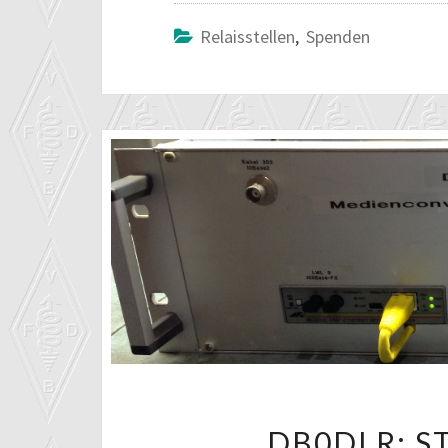
Relaisstellen
,
Spenden
DB0DLR: S