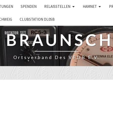
LTUNGEN
SPENDEN
RELAISSTELLEN
HAMNET
P
CHWEIG
CLUBSTATION DL0SB
– BRAUNSC
Ortsverband Des VFDB E.V.