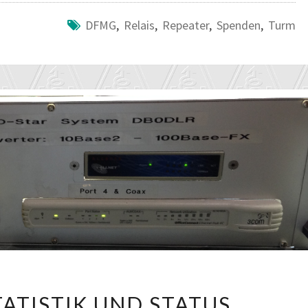
DFMG
,
Relais
,
Repeater
,
Spenden
,
Turm
DB0DLR:
TATISTIK UND STATUS
STATISTIK