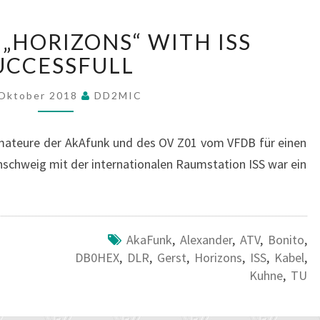
SPACE_CALL
 „HORIZONS“ WITH ISS
„HORIZONS“
WITH
UCCESSFULL
ISS
SUCCESSFULL
 Oktober 2018
DD2MIC
ateure der AkAfunk und des OV Z01 vom VFDB für einen
chweig mit der internationalen Raumstation ISS war ein
AkaFunk
,
Alexander
,
ATV
,
Bonito
,
DB0HEX
,
DLR
,
Gerst
,
Horizons
,
ISS
,
Kabel
,
Kuhne
,
TU