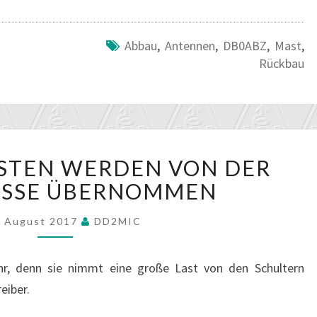
Abbau
,
Antennen
,
DB0ABZ
,
Mast
,
Rückbau
STANDORTKOSTEN
STEN WERDEN VON DER
WERDEN
VON
ASSE ÜBERNOMMEN
DER
HAUPTKASSE
. August 2017
DD2MIC
ÜBERNOMMEN
hr, denn sie nimmt eine große Last von den Schultern
eiber.