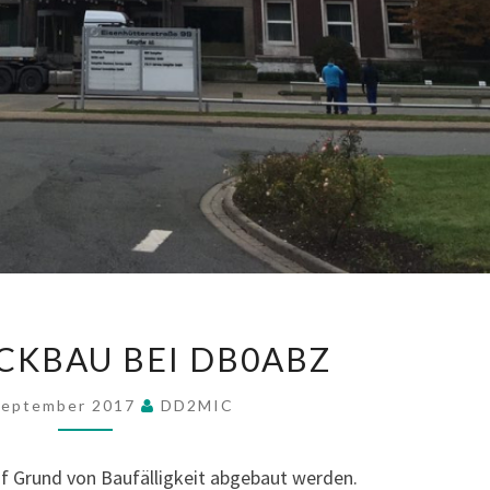
MAST
CKBAU BEI DB0ABZ
RÜCKBAU
BEI
September 2017
DD2MIC
DB0ABZ
f Grund von Baufälligkeit abgebaut werden.