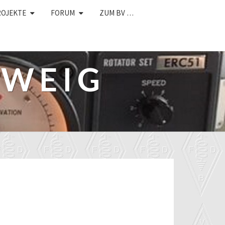
ROJEKTE
FORUM
ZUM BV …
HWEIG