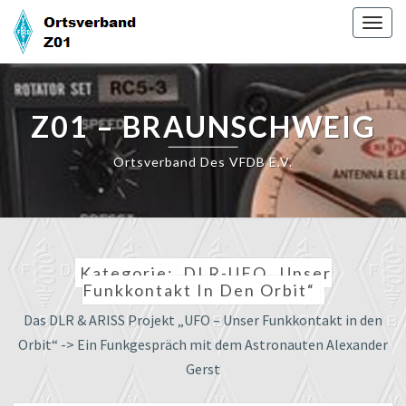
Skip
Togg
to
navig
content
Z01 – BRAUNSCHWEIG
Ortsverband Des VFDB E.V.
Kategorie:
DLR-UFO „unser
Funkkontakt In Den Orbit“
Das DLR & ARISS Projekt „UFO – Unser Funkkontakt in den
Orbit“ -> Ein Funkgespräch mit dem Astronauten Alexander
Gerst