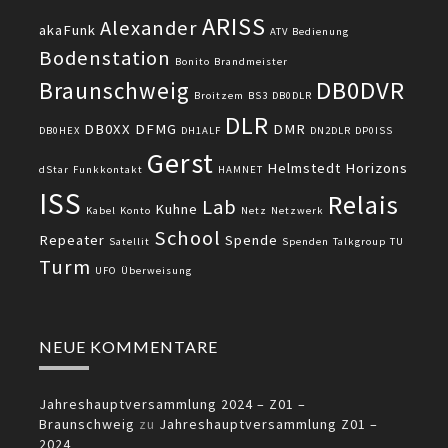
ARISS
Alexander
akaFunk
ATV
Bedienung
Bodenstation
Bonito
Brandmeister
DB0DVR
Braunschweig
Broitzem
BS3
DB0DLR
DLR
DB0XX
DFMG
DMR
DB0HEX
DH1ALF
DN2DLR
DP0ISS
Gerst
Helmstedt
Horizons
dStar
Funkkontakt
HAMNET
ISS
Relais
Lab
Kuhne
Kabel
Konto
Netz
Netzwerk
School
Repeater
Spende
Satellit
Spenden
Talkgroup
TU
Turm
UFO
Überweisung
NEUE KOMMENTARE
Jahreshauptversammlung 2024 – Z01 –
Braunschweig
zu
Jahreshauptversammlung Z01 –
2024