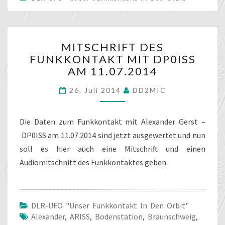
MITSCHRIFT
MITSCHRIFT DES
DES
FUNKKONTAKT MIT DP0ISS
FUNKKONTAKT
AM 11.07.2014
MIT
DP0ISS
26. Juli 2014
DD2MIC
AM
11.07.2014
Die Daten zum Funkkontakt mit Alexander Gerst –
DP0ISS am 11.07.2014 sind jetzt ausgewertet und nun
soll es hier auch eine Mitschrift und einen
Audiomitschnitt des Funkkontaktes geben.
DLR-UFO "unser Funkkontakt In Den Orbit"
Alexander
,
ARISS
,
Bodenstation
,
Braunschweig
,