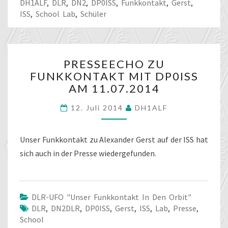
DH1ALF
,
DLR
,
DN2
,
DP0ISS
,
Funkkontakt
,
Gerst
,
ISS
,
School Lab
,
Schüler
PRESSEECHO
PRESSEECHO ZU
ZU
FUNKKONTAKT MIT DP0ISS
FUNKKONTAKT
AM 11.07.2014
MIT
DP0ISS
12. Juli 2014
DH1ALF
AM
11.07.2014
Unser Funkkontakt zu Alexander Gerst auf der ISS hat
sich auch in der Presse wiedergefunden.
DLR-UFO "unser Funkkontakt In Den Orbit"
DLR
,
DN2DLR
,
DP0ISS
,
Gerst
,
ISS
,
Lab
,
Presse
,
School