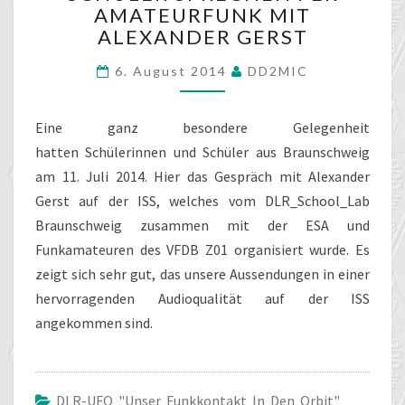
AMATEURFUNK MIT
SPRECHEN
PER
ALEXANDER GERST
AMATEURFUNK
MIT
6. August 2014
DD2MIC
ALEXANDER
GERST
Eine ganz besondere Gelegenheit
hatten Schülerinnen und Schüler aus Braunschweig
am 11. Juli 2014. Hier das Gespräch mit Alexander
Gerst auf der ISS, welches vom DLR_School_Lab
Braunschweig zusammen mit der ESA und
Funkamateuren des VFDB Z01 organisiert wurde. Es
zeigt sich sehr gut, das unsere Aussendungen in einer
hervorragenden Audioqualität auf der ISS
angekommen sind.
DLR-UFO "unser Funkkontakt In Den Orbit"