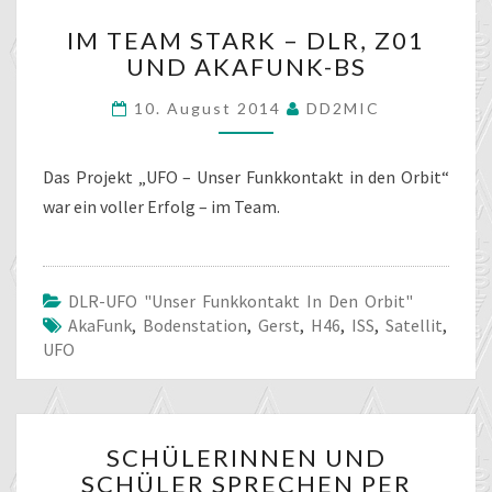
IM
IM TEAM STARK – DLR, Z01
TEAM
UND AKAFUNK-BS
STARK
–
10. August 2014
DD2MIC
DLR,
Z01
UND
Das Projekt „UFO – Unser Funkkontakt in den Orbit“
AKAFUNK-
war ein voller Erfolg – im Team.
BS
DLR-UFO "unser Funkkontakt In Den Orbit"
AkaFunk
,
Bodenstation
,
Gerst
,
H46
,
ISS
,
Satellit
,
UFO
SCHÜLERINNEN
SCHÜLERINNEN UND
UND
SCHÜLER SPRECHEN PER
SCHÜLER