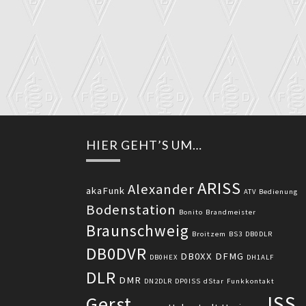
HIER GEHT’S UM…
ARISS
Alexander
akaFunk
ATV
Bedienung
Bodenstation
Bonito
Brandmeister
Braunschweig
Broitzem
BS3
DB0DLR
DB0DVR
DB0XX
DFMG
DB0HEX
DH1ALF
DLR
DMR
DN2DLR
DP0ISS
dStar
Funkkontakt
ISS
Gerst