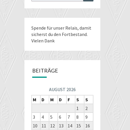
for:
Spende für unser Relais
, damit
sicherst du den Fortbestand.
Vielen Dank
BEITRÄGE
AUGUST 2026
M
D
M
D
F
S
S
1
2
3
4
5
6
7
8
9
10
11
12
13
14
15
16