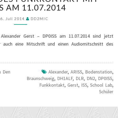
FUNKKONTAKT
S AM 11.07.2014
MIT
DP0ISS
6. Juli 2014
DD2MIC
AM
11.07.2014
Alexander Gerst – DP0ISS am 11.07.2014 sind jetzt
 auch eine Mitschrift und einen Audiomitschnitt des
n Den
Alexander
,
ARISS
,
Bodenstation
,
Braunschweig
,
DH1ALF
,
DLR
,
DN2
,
DP0ISS
,
Funkkontakt
,
Gerst
,
ISS
,
School Lab
,
Schüler