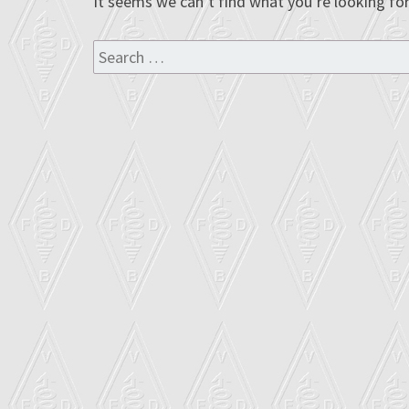
It seems we can’t find what you’re looking for
Search
for: