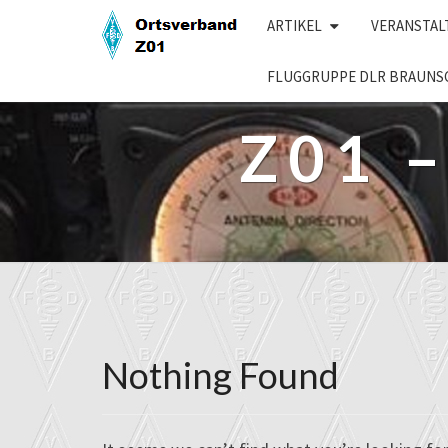
Skip
ARTIKEL
VERANSTA
to
content
FLUGGRUPPE DLR BRAUNS
Z01 
Nothing Found
Nothing
Found