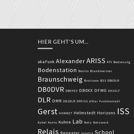
HIER GEHT’S UM…
ARISS
Alexander
akaFunk
ATV
Bedienung
Bodenstation
Bonito
Brandmeister
Braunschweig
Broitzem
BS3
DB0DLR
DB0DVR
DB0XX
DFMG
DB0HEX
DH1ALF
DLR
DMR
DN2DLR
DP0ISS
dStar
Funkkontakt
ISS
Gerst
Helmstedt
Horizons
HAMNET
Lab
Kuhne
Kabel
Konto
Netz
Netzwerk
Relais
School
Repeater
Satellit