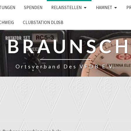
LTUNGEN
SPENDEN
RELAISSTELLEN
HAMNET
P
CHWEIG
CLUBSTATION DL0SB
– BRAUNSC
Ortsverband Des VFDB E.V.