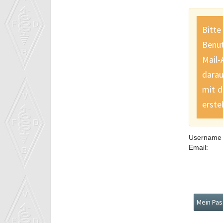
Bi
Benu
Mail-
darau
mit d
erste
Username
Email: