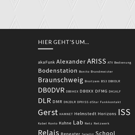
HIER GEHT’S UM…
ARISS
Alexander
akaFunk
ATV
Bedienung
Bodenstation
Bonito
Brandmeister
Braunschweig
Broitzem
BS3
DB0DLR
DB0DVR
DB0XX
DFMG
DB0HEX
DH1ALF
DLR
DMR
DN2DLR
DP0ISS
dStar
Funkkontakt
ISS
Gerst
Helmstedt
Horizons
HAMNET
Lab
Kuhne
Kabel
Konto
Netz
Netzwerk
Relais
School
Repeater
Satellit