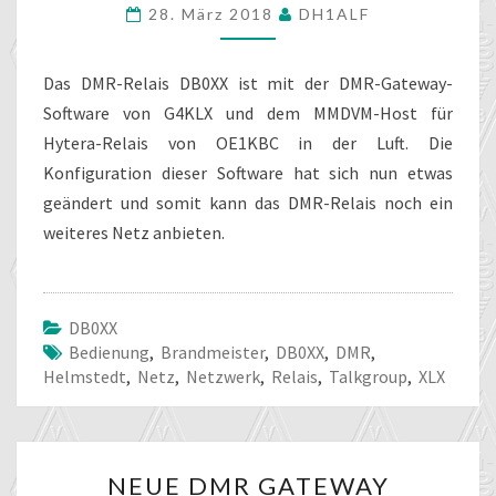
28. März 2018
DH1ALF
SOFTWARE
BEI
DB0XX
Das DMR-Relais DB0XX ist mit der DMR-Gateway-
Software von G4KLX und dem MMDVM-Host für
Hytera-Relais von OE1KBC in der Luft. Die
Konfiguration dieser Software hat sich nun etwas
geändert und somit kann das DMR-Relais noch ein
weiteres Netz anbieten.
DB0XX
Bedienung
,
Brandmeister
,
DB0XX
,
DMR
,
Helmstedt
,
Netz
,
Netzwerk
,
Relais
,
Talkgroup
,
XLX
NEUE
NEUE DMR GATEWAY
DMR