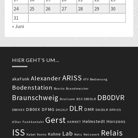
24
25
26
27
28
29
30
31
« Juni
HIER GEHT’S UM…
ARISS
Alexander
akaFunk
ATV
Bedienung
Bodenstation
Bonito
Brandmeister
DB0DVR
Braunschweig
Broitzem
BS3
DB0DLR
DLR
DB0XX
DFMG
DMR
DB0HEX
DH1ALF
DN2DLR
DP0ISS
Gerst
Helmstedt
Horizons
dStar
Funkkontakt
HAMNET
ISS
Relais
Lab
Kuhne
Kabel
Konto
Netz
Netzwerk