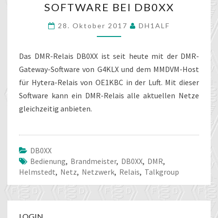
SOFTWARE BEI DB0XX
GATEWAY
SOFTWARE
28. Oktober 2017
DH1ALF
BEI
DB0XX
Das DMR-Relais DB0XX ist seit heute mit der DMR-
Gateway-Software von G4KLX und dem MMDVM-Host
für Hytera-Relais von OE1KBC in der Luft. Mit dieser
Software kann ein DMR-Relais alle aktuellen Netze
gleichzeitig anbieten.
DB0XX
Bedienung
,
Brandmeister
,
DB0XX
,
DMR
,
Helmstedt
,
Netz
,
Netzwerk
,
Relais
,
Talkgroup
LOGIN