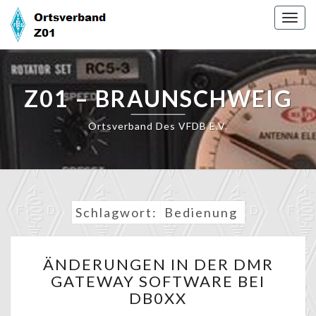
Skip
Togg
to
navig
content
Z01 – BRAUNSCHWEIG
Ortsverband Des VFDB E.V.
Schlagwort:
Bedienung
ÄNDERUNGEN
ÄNDERUNGEN IN DER DMR
IN
GATEWAY SOFTWARE BEI
DER
DB0XX
DMR
GATEWAY