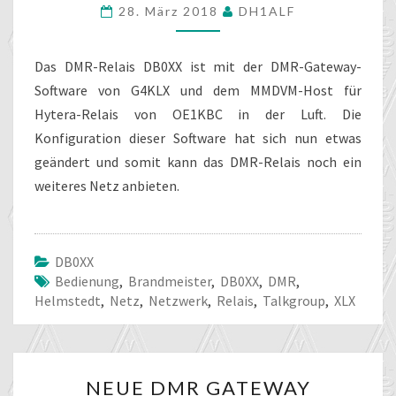
28. März 2018
DH1ALF
SOFTWARE
BEI
DB0XX
Das DMR-Relais DB0XX ist mit der DMR-Gateway-
Software von G4KLX und dem MMDVM-Host für
Hytera-Relais von OE1KBC in der Luft. Die
Konfiguration dieser Software hat sich nun etwas
geändert und somit kann das DMR-Relais noch ein
weiteres Netz anbieten.
DB0XX
Bedienung
,
Brandmeister
,
DB0XX
,
DMR
,
Helmstedt
,
Netz
,
Netzwerk
,
Relais
,
Talkgroup
,
XLX
NEUE
NEUE DMR GATEWAY
DMR