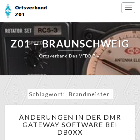
Skip
Togg
to
navig
content
Z01 – BRAUNSCHWEIG
Ortsverband Des VFDB E.V.
Schlagwort:
Brandmeister
ÄNDERUNGEN
ÄNDERUNGEN IN DER DMR
IN
GATEWAY SOFTWARE BEI
DER
DB0XX
DMR
GATEWAY