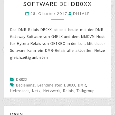
SOFTWARE BEI DB0XX
GATEWAY
SOFTWARE
28. Oktober 2017
DH1ALF
BEI
DB0XX
Das DMR-Relais DB0XX ist seit heute mit der DMR-
Gateway-Software von G4KLX und dem MMDVM-Host
für Hytera-Relais von OE1KBC in der Luft. Mit dieser
Software kann ein DMR-Relais alle aktuellen Netze
gleichzeitig anbieten.
DB0XX
Bedienung
,
Brandmeister
,
DB0XX
,
DMR
,
Helmstedt
,
Netz
,
Netzwerk
,
Relais
,
Talkgroup
LOGIN