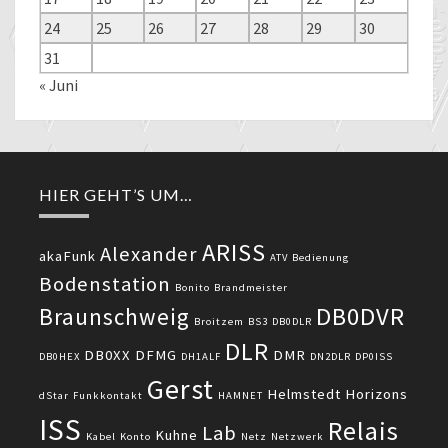
24
25
26
27
28
29
30
31
« Juni
HIER GEHT’S UM…
ARISS
Alexander
akaFunk
ATV
Bedienung
Bodenstation
Bonito
Brandmeister
DB0DVR
Braunschweig
Broitzem
BS3
DB0DLR
DLR
DB0XX
DFMG
DMR
DB0HEX
DH1ALF
DN2DLR
DP0ISS
Gerst
Helmstedt
Horizons
dStar
Funkkontakt
HAMNET
ISS
Relais
Lab
Kuhne
Kabel
Konto
Netz
Netzwerk