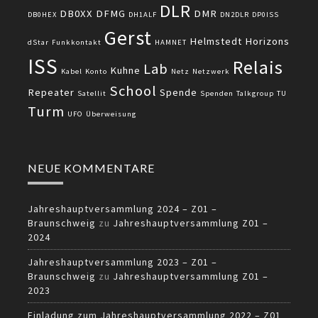
DLR
DB0XX
DFMG
DMR
DB0HEX
DH1ALF
DN2DLR
DP0ISS
Gerst
Helmstedt
Horizons
dStar
Funkkontakt
HAMNET
ISS
Relais
Lab
Kuhne
Kabel
Konto
Netz
Netzwerk
School
Repeater
Spende
Satellit
Spenden
Talkgroup
TU
Turm
UFO
Überweisung
NEUE KOMMENTARE
Jahreshauptversammlung 2024 – Z01 –
Braunschweig
zu
Jahreshauptversammlung Z01 –
2024
Jahreshauptversammlung 2023 – Z01 –
Braunschweig
zu
Jahreshauptversammlung Z01 –
2023
Einladung zum Jahreshauptversammlung 2022 – Z01