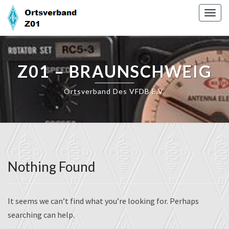
Skip
Togg
to
navig
content
Z01 – BRAUNSCHWEIG
Ortsverband Des VFDB E.V.
Nothing Found
Nothing
Found
It seems we can’t find what you’re looking for. Perhaps
searching can help.