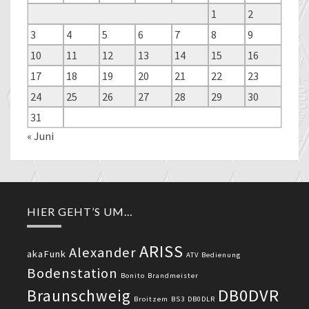
1
2
3
4
5
6
7
8
9
10
11
12
13
14
15
16
17
18
19
20
21
22
23
24
25
26
27
28
29
30
31
« Juni
HIER GEHT’S UM…
ARISS
Alexander
akaFunk
ATV
Bedienung
Bodenstation
Bonito
Brandmeister
DB0DVR
Braunschweig
Broitzem
BS3
DB0DLR