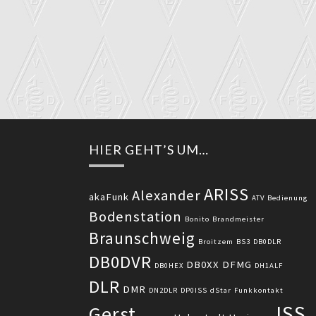
HIER GEHT’S UM…
ARISS
Alexander
akaFunk
ATV
Bedienung
Bodenstation
Bonito
Brandmeister
Braunschweig
Broitzem
BS3
DB0DLR
DB0DVR
DB0XX
DFMG
DB0HEX
DH1ALF
DLR
DMR
DN2DLR
DP0ISS
dStar
Funkkontakt
ISS
Gerst