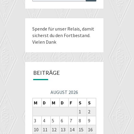
for:
Spende für unser Relais
, damit
sicherst du den Fortbestand.
Vielen Dank
BEITRÄGE
AUGUST 2026
M
D
M
D
F
S
S
1
2
3
4
5
6
7
8
9
10
11
12
13
14
15
16