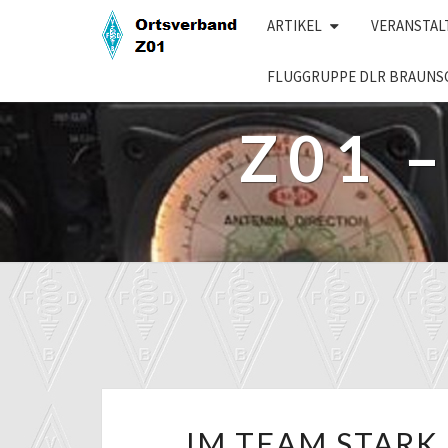
Skip
ARTIKEL
VERANSTA
to
content
FLUGGRUPPE DLR BRAUNS
Z01 
IM TEAM STARK 