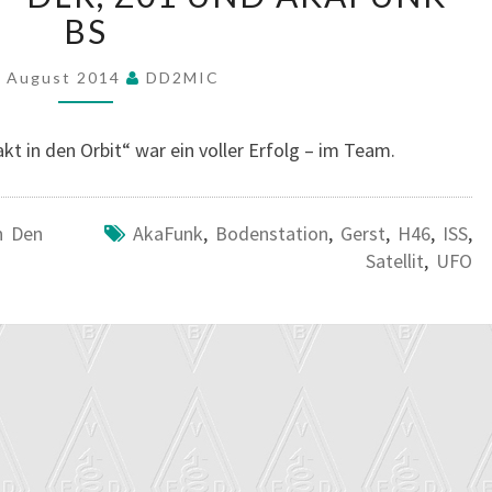
STARK
BS
–
DLR,
. August 2014
DD2MIC
Z01
UND
t in den Orbit“ war ein voller Erfolg – im Team.
AKAFUNK-
BS
n Den
AkaFunk
,
Bodenstation
,
Gerst
,
H46
,
ISS
,
Satellit
,
UFO