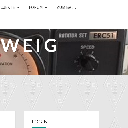
ROJEKTE
FORUM
ZUM BV …
HWEIG
LOGIN