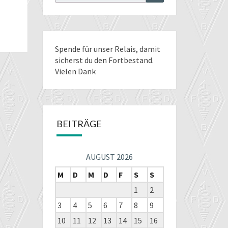
for:
Spende für unser Relais
, damit
sicherst du den Fortbestand.
Vielen Dank
BEITRÄGE
AUGUST 2026
M
D
M
D
F
S
S
1
2
3
4
5
6
7
8
9
10
11
12
13
14
15
16