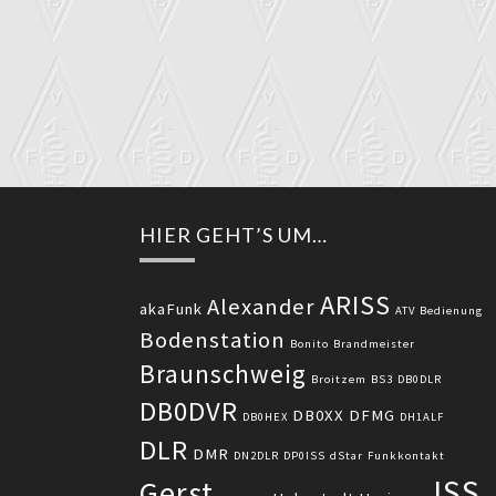
HIER GEHT’S UM…
ARISS
Alexander
akaFunk
ATV
Bedienung
Bodenstation
Bonito
Brandmeister
Braunschweig
Broitzem
BS3
DB0DLR
DB0DVR
DB0XX
DFMG
DB0HEX
DH1ALF
DLR
DMR
DN2DLR
DP0ISS
dStar
Funkkontakt
ISS
Gerst