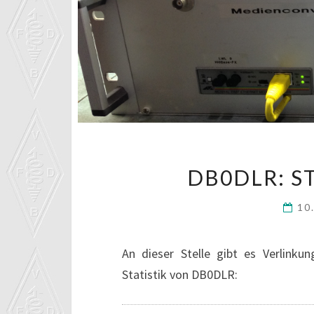
DB0DLR: S
10
An dieser Stelle gibt es Verlinku
Statistik von DB0DLR: