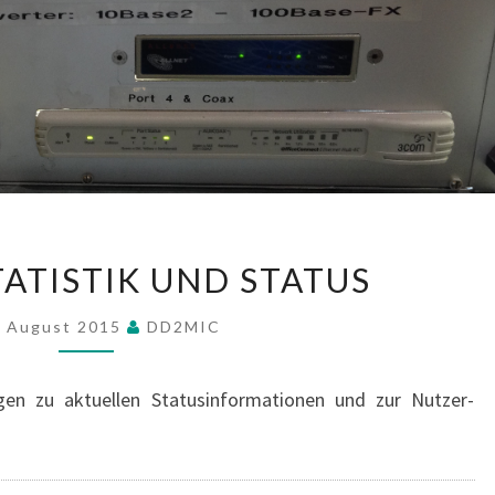
DB0DLR:
TATISTIK UND STATUS
STATISTIK
UND
. August 2015
DD2MIC
STATUS
ngen zu aktuellen Statusinformationen und zur Nutzer-