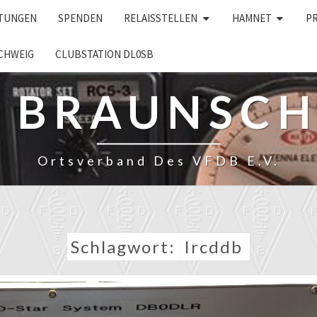
LTUNGEN
SPENDEN
RELAISSTELLEN
HAMNET
P
CHWEIG
CLUBSTATION DL0SB
– BRAUNSC
Ortsverband Des VFDB E.V.
Schlagwort:
Ircddb