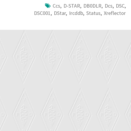
Ccs
,
D-STAR
,
DB0DLR
,
Dcs
,
DSC
,
DSC001
,
DStar
,
Ircddb
,
Status
,
Xreflector