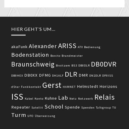
HIER GEHT’S UM…
ARISS
Alexander
akaFunk
ATV
Bedienung
Bodenstation
Bonito
Brandmeister
DB0DVR
Braunschweig
Broitzem
BS3
DB0DLR
DLR
DB0XX
DFMG
DMR
DB0HEX
DH1ALF
DN2DLR
DP0ISS
Gerst
Helmstedt
Horizons
dStar
Funkkontakt
HAMNET
ISS
Relais
Lab
Kuhne
Kabel
Konto
Netz
Netzwerk
School
Repeater
Spende
Satellit
Spenden
Talkgroup
TU
Turm
UFO
Überweisung