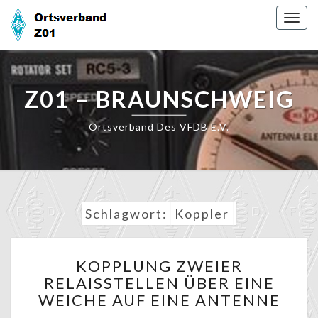
Skip
Togg
to
navig
content
Z01 – BRAUNSCHWEIG
Ortsverband Des VFDB E.V.
Schlagwort:
Koppler
KOPPLUNG
KOPPLUNG ZWEIER
ZWEIER
RELAISSTELLEN ÜBER EINE
RELAISSTELLEN
WEICHE AUF EINE ANTENNE
ÜBER
EINE