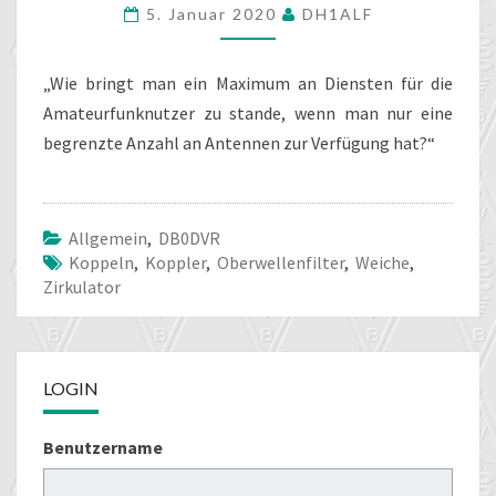
5. Januar 2020
DH1ALF
WEICHE
AUF
EINE
„Wie bringt man ein Maximum an Diensten für die
ANTENNE
Amateurfunknutzer zu stande, wenn man nur eine
begrenzte Anzahl an Antennen zur Verfügung hat?“
Allgemein
,
DB0DVR
Koppeln
,
Koppler
,
Oberwellenfilter
,
Weiche
,
Zirkulator
LOGIN
Benutzername