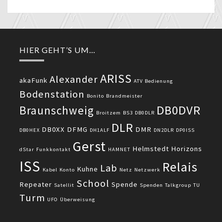
HIER GEHT’S UM…
ARISS
Alexander
akaFunk
ATV
Bedienung
Bodenstation
Bonito
Brandmeister
DB0DVR
Braunschweig
Broitzem
BS3
DB0DLR
DLR
DB0XX
DFMG
DMR
DB0HEX
DH1ALF
DN2DLR
DP0ISS
Gerst
Helmstedt
Horizons
dStar
Funkkontakt
HAMNET
ISS
Relais
Lab
Kuhne
Kabel
Konto
Netz
Netzwerk
School
Repeater
Spende
Satellit
Spenden
Talkgroup
TU
Turm
UFO
Überweisung