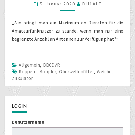
5. Januar 2020
DH1ALF
WEICHE
AUF
EINE
„Wie bringt man ein Maximum an Diensten für die
ANTENNE
Amateurfunknutzer zu stande, wenn man nur eine
begrenzte Anzahl an Antennen zur Verfügung hat?“
Allgemein
,
DB0DVR
Koppeln
,
Koppler
,
Oberwellenfilter
,
Weiche
,
Zirkulator
LOGIN
Benutzername