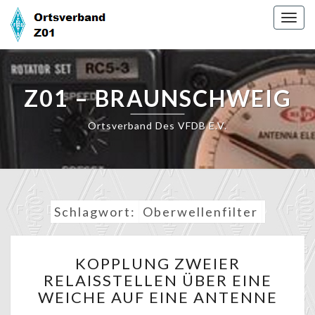
Skip
Togg
to
navig
content
Z01 – BRAUNSCHWEIG
Ortsverband Des VFDB E.V.
Schlagwort:
Oberwellenfilter
KOPPLUNG
KOPPLUNG ZWEIER
ZWEIER
RELAISSTELLEN ÜBER EINE
RELAISSTELLEN
WEICHE AUF EINE ANTENNE
ÜBER
EINE