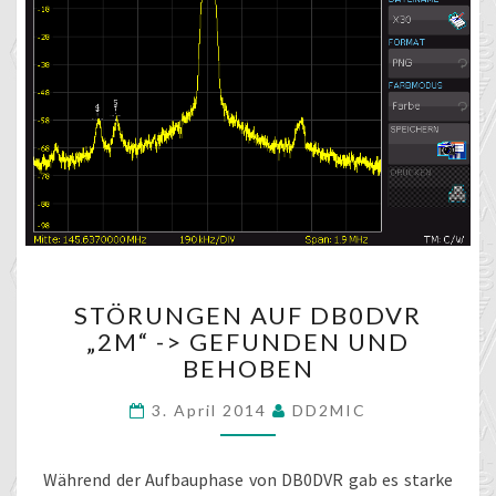
STÖRUNGEN
STÖRUNGEN AUF DB0DVR
AUF
„2M“ -> GEFUNDEN UND
DB0DVR
BEHOBEN
„2M“
-
3. April 2014
DD2MIC
>
GEFUNDEN
UND
Während der Aufbauphase von DB0DVR gab es starke
BEHOBEN