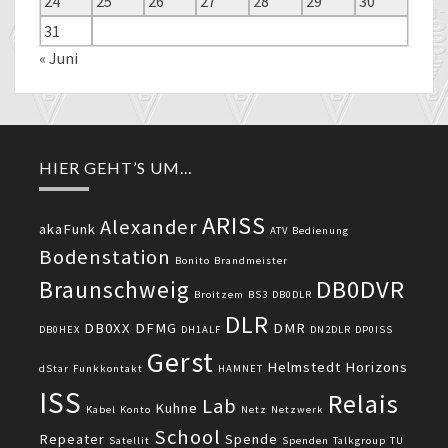
24
25
26
27
28
29
30
31
« Juni
HIER GEHT’S UM…
ARISS
Alexander
akaFunk
ATV
Bedienung
Bodenstation
Bonito
Brandmeister
DB0DVR
Braunschweig
Broitzem
BS3
DB0DLR
DLR
DB0XX
DFMG
DMR
DB0HEX
DH1ALF
DN2DLR
DP0ISS
Gerst
Helmstedt
Horizons
dStar
Funkkontakt
HAMNET
ISS
Relais
Lab
Kuhne
Kabel
Konto
Netz
Netzwerk
School
Repeater
Spende
Satellit
Spenden
Talkgroup
TU