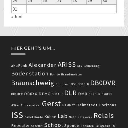
24
25
26
27
28
29
30
31
« Juni
HIER GEHT’S UM…
ARISS
Alexander
akaFunk
ATV
Bedienung
Bodenstation
Bonito
Brandmeister
DB0DVR
Braunschweig
Broitzem
BS3
DB0DLR
DLR
DB0XX
DFMG
DMR
DB0HEX
DH1ALF
DN2DLR
DP0ISS
Gerst
Helmstedt
Horizons
dStar
Funkkontakt
HAMNET
ISS
Relais
Lab
Kuhne
Kabel
Konto
Netz
Netzwerk
School
Repeater
Spende
Satellit
Spenden
Talkgroup
TU