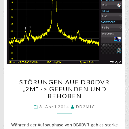
STÖRUNGEN
STÖRUNGEN AUF DB0DVR
AUF
„2M“ -> GEFUNDEN UND
DB0DVR
BEHOBEN
„2M“
-
3. April 2014
DD2MIC
>
GEFUNDEN
UND
Während der Aufbauphase von DB0DVR gab es starke
BEHOBEN