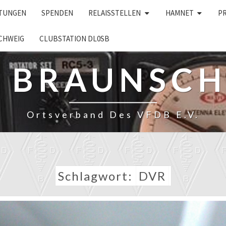
LTUNGEN
SPENDEN
RELAISSTELLEN
HAMNET
P
CHWEIG
CLUBSTATION DL0SB
– BRAUNSC
Ortsverband Des VFDB E.V.
Schlagwort:
DVR