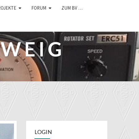
ROJEKTE
FORUM
ZUM BV …
HWEIG
LOGIN