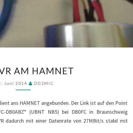
DB0DVR
VR AM HAMNET
AM
HAMNET
2. Juni 2014
DD2MIC
 Client ans HAMNET angebunden. Der Link ist auf den Point
0FC-DB0ABZ“ (UBNT NB5) bei DB0FC in Braunschweig
R dadurch mit einer Datenrate von 27MBit/s stabil mit