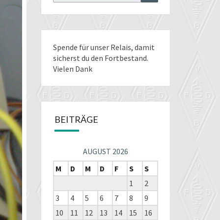
for:
Spende für unser Relais
, damit
sicherst du den Fortbestand.
Vielen Dank
BEITRÄGE
AUGUST 2026
M
D
M
D
F
S
S
1
2
3
4
5
6
7
8
9
10
11
12
13
14
15
16