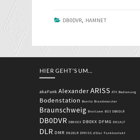
DB0DVR
,
HAMNET
HIER GEHT’S UM…
ARISS
Alexander
akaFunk
ATV
Bedienung
Bodenstation
Bonito
Brandmeister
Braunschweig
Broitzem
BS3
DB0DLR
DB0DVR
DB0XX
DFMG
DB0HEX
DH1ALF
DLR
DMR
DN2DLR
DP0ISS
dStar
Funkkontakt