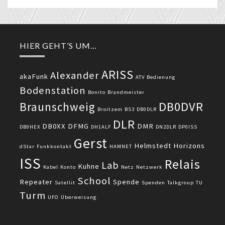
HIER GEHT’S UM…
ARISS
Alexander
akaFunk
ATV
Bedienung
Bodenstation
Bonito
Brandmeister
DB0DVR
Braunschweig
Broitzem
BS3
DB0DLR
DLR
DB0XX
DFMG
DMR
DB0HEX
DH1ALF
DN2DLR
DP0ISS
Gerst
Helmstedt
Horizons
dStar
Funkkontakt
HAMNET
ISS
Relais
Lab
Kuhne
Kabel
Konto
Netz
Netzwerk
School
Repeater
Spende
Satellit
Spenden
Talkgroup
TU
Turm
UFO
Überweisung