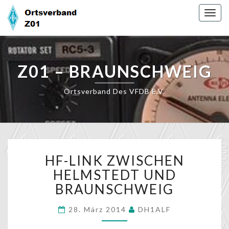
Skip
Togg
to
navig
content
Z01 – BRAUNSCHWEIG
Ortsverband Des VFDB E.V.
HF-
HF-LINK ZWISCHEN
LINK
ZWISCHEN
HELMSTEDT UND
HELMSTEDT
BRAUNSCHWEIG
UND
BRAUNSCHWEIG
28. März 2014
DH1ALF