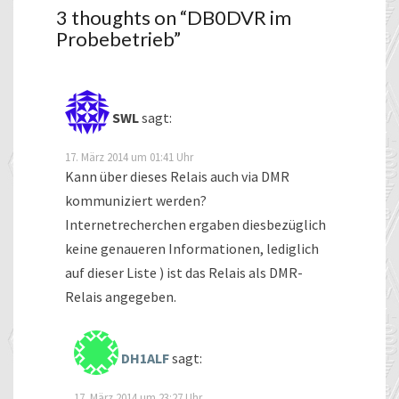
3 thoughts on “
DB0DVR im
Probebetrieb
”
SWL
sagt:
17. März 2014 um 01:41 Uhr
Kann über dieses Relais auch via DMR
kommuniziert werden?
Internetrecherchen ergaben diesbezüglich
keine genaueren Informationen, lediglich
auf dieser Liste ) ist das Relais als DMR-
Relais angegeben.
DH1ALF
sagt:
17. März 2014 um 23:27 Uhr