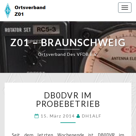
Skip
Togg
to
navig
content
Z01 – BRAUNSCHWEIG
Ortsverband Des VFDB E.V.
DB0DVR
DB0DVR IM
IM
PROBEBETRIEB
PROBEBETRIEB
15. März 2014
DH1ALF
Seit dem letzten Wochenende ist DB0DVR im