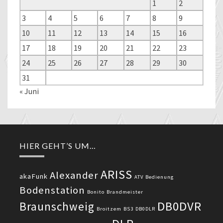
1
2
3
4
5
6
7
8
9
10
11
12
13
14
15
16
17
18
19
20
21
22
23
24
25
26
27
28
29
30
31
« Juni
HIER GEHT’S UM…
ARISS
Alexander
akaFunk
ATV
Bedienung
Bodenstation
Bonito
Brandmeister
DB0DVR
Braunschweig
Broitzem
BS3
DB0DLR