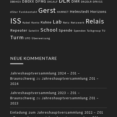
DLR
DB0XX
DFMG
DMR
DB0HEX
DH1ALF
DN2DLR
DP0ISS
Gerst
Helmstedt
Horizons
dStar
Funkkontakt
HAMNET
ISS
Relais
Lab
Kuhne
Kabel
Konto
Netz
Netzwerk
School
Repeater
Spende
Satellit
Spenden
Talkgroup
TU
Turm
UFO
Überweisung
NEUE KOMMENTARE
Jahreshauptversammlung 2024 – Z01 –
Braunschweig
zu
Jahreshauptversammlung Z01 –
2024
Jahreshauptversammlung 2023 – Z01 –
Braunschweig
zu
Jahreshauptversammlung Z01 –
2023
Einladung zum Jahreshauptversammlung 2022 – Z01