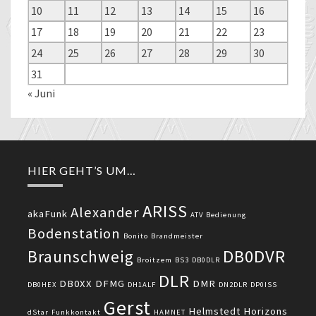
10
11
12
13
14
15
16
17
18
19
20
21
22
23
24
25
26
27
28
29
30
31
« Juni
HIER GEHT’S UM…
ARISS
Alexander
akaFunk
ATV
Bedienung
Bodenstation
Bonito
Brandmeister
DB0DVR
Braunschweig
Broitzem
BS3
DB0DLR
DLR
DB0XX
DFMG
DMR
DB0HEX
DH1ALF
DN2DLR
DP0ISS
Gerst
Helmstedt
Horizons
dStar
Funkkontakt
HAMNET