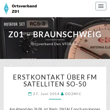
Skip
Togg
to
navig
content
Z01 – BRAUNSCHWEIG
Ortsverband Des VFDB E.V.
ERSTKONTAKT
ERSTKONTAKT ÜBER FM
ÜBER
FM
SATELLITEN SO-50
SATELLITEN
SO-
27. Juni 2014
DD2MIC
50
Am Abend des 26.06. ist Niels, DH1ALF noch ein kleines