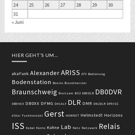
24
25
26
27
28
29
30
31
« Juni
HIER GEHT’S UM…
ARISS
Alexander
akaFunk
ATV
Bedienung
Bodenstation
Bonito
Brandmeister
DB0DVR
Braunschweig
Broitzem
BS3
DB0DLR
DLR
DB0XX
DFMG
DMR
DB0HEX
DH1ALF
DN2DLR
DP0ISS
Gerst
Helmstedt
Horizons
dStar
Funkkontakt
HAMNET
ISS
Relais
Lab
Kuhne
Kabel
Konto
Netz
Netzwerk