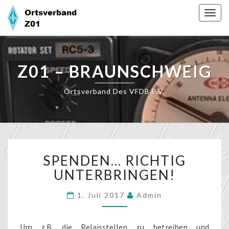
Skip
Togg
to
navig
content
Z01 – BRAUNSCHWEIG
Ortsverband Des VFDB E.V.
SPENDEN…
SPENDEN… RICHTIG
RICHTIG
UNTERBRINGEN!
UNTERBRINGEN!
1. Juli 2017
Admin
Um z.B. die Relaisstellen zu betreiben und