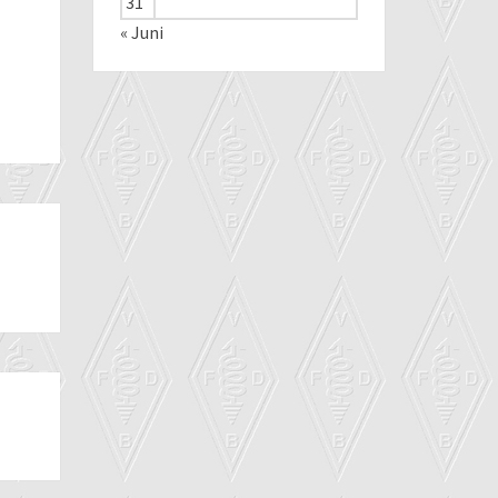
31
« Juni