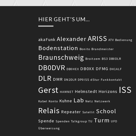
HIER GEHT’S UM…
ARISS
Alexander
akaFunk
ATV
Bedienung
Bodenstation
Bonito
Brandmeister
Braunschweig
Broitzem
BS3
DB0DLR
DB0DVR
DB0XX
DFMG
DB0HEX
DH1ALF
DLR
DMR
DN2DLR
DP0ISS
dStar
Funkkontakt
ISS
Gerst
Helmstedt
Horizons
HAMNET
Lab
Kuhne
Kabel
Konto
Netz
Netzwerk
Relais
School
Repeater
Satellit
Turm
Spende
Spenden
Talkgroup
TU
UFO
Überweisung