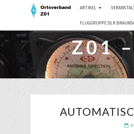
Skip
ARTIKEL
VERANSTA
to
content
FLUGGRUPPE DLR BRAUNS
Z01 
AUTOMATISC
3