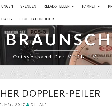
LTUNGEN
SPENDEN
RELAISSTELLEN
HAMNET
P
CHWEIG
CLUBSTATION DL0SB
– BRAUNSC
Ortsverband Des VFDB E.V.
AUTOMATISCHER
HER DOPPLER-PEILER
DOPPLER-
PEILER
0. März 2017
DH1ALF