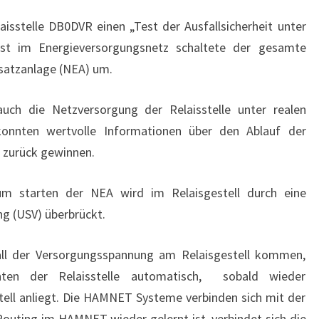
isstelle DB0DVR einen „Test der Ausfallsicherheit unter
est im Energieversorgungsnetz schaltete der gesamte
rsatzanlage (NEA) um.
ch die Netzversorgung der Relaisstelle unter realen
nnten wertvolle Informationen über den Ablauf der
 zurück gewinnen.
um starten der NEA wird im Relaisgestell durch eine
g (USV) überbrückt.
all der Versorgungsspannung am Relaisgestell kommen,
nten der Relaisstelle automatisch, sobald wieder
ell anliegt. Die HAMNET Systeme verbinden sich mit der
outing im HAMNET wieder gelernt ist, verbindet sich die