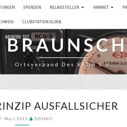
LTUNGEN
SPENDEN
RELAISSTELLEN
HAMNET
P
CHWEIG
CLUBSTATION DL0SB
– BRAUNSC
Ortsverband Des VFDB E.V.
DB0DVR
RINZIP AUSFALLSICHER
IM
PRINZIP
AUSFALLSICHER
7. März 2015
DD2MIC