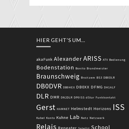
HIER GEHT’S UM…
ARISS
Alexander
akaFunk
ATV
Bedienung
Bodenstation
Bonito
Brandmeister
Braunschweig
Broitzem
BS3
DB0DLR
DB0DVR
DB0XX
DFMG
DB0HEX
DH1ALF
DLR
DMR
DN2DLR
DP0ISS
dStar
Funkkontakt
ISS
Gerst
Helmstedt
Horizons
HAMNET
Lab
Kuhne
Kabel
Konto
Netz
Netzwerk
Relais
School
Repeater
Satellit