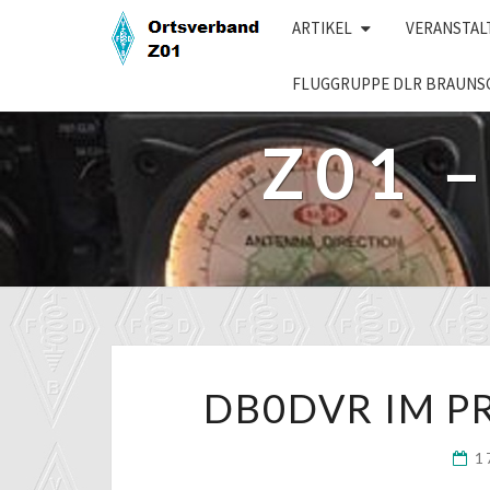
Skip
ARTIKEL
VERANSTA
to
content
FLUGGRUPPE DLR BRAUNS
Z01 
DB0DVR IM P
1