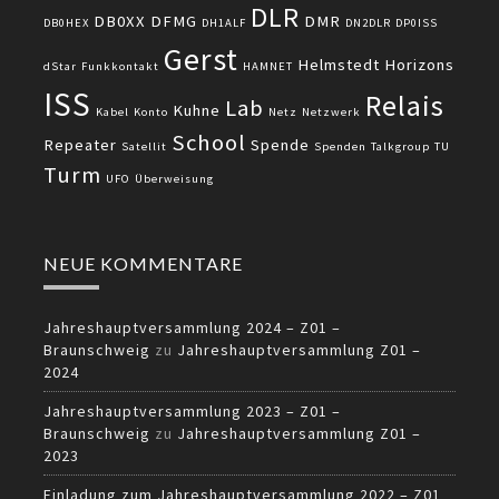
DLR
DB0XX
DFMG
DMR
DB0HEX
DH1ALF
DN2DLR
DP0ISS
Gerst
Helmstedt
Horizons
dStar
Funkkontakt
HAMNET
ISS
Relais
Lab
Kuhne
Kabel
Konto
Netz
Netzwerk
School
Repeater
Spende
Satellit
Spenden
Talkgroup
TU
Turm
UFO
Überweisung
NEUE KOMMENTARE
Jahreshauptversammlung 2024 – Z01 –
Braunschweig
zu
Jahreshauptversammlung Z01 –
2024
Jahreshauptversammlung 2023 – Z01 –
Braunschweig
zu
Jahreshauptversammlung Z01 –
2023
Einladung zum Jahreshauptversammlung 2022 – Z01