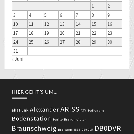
1
2
3
4
5
6
7
8
9
10
11
12
13
14
15
16
17
18
19
20
21
22
23
24
25
26
27
28
29
30
31
« Juni
HIER GEHT’S UM…
ARISS
Alexander
akaFunk
ATV
Bedienung
Bodenstation
Bonito
Brandmeister
DB0DVR
Braunschweig
Broitzem
BS3
DB0DLR