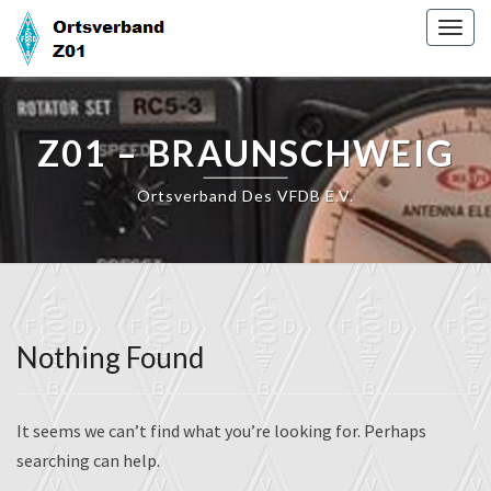
Skip
Togg
to
navig
content
Z01 – BRAUNSCHWEIG
Ortsverband Des VFDB E.V.
Nothing Found
Nothing
Found
It seems we can’t find what you’re looking for. Perhaps
searching can help.