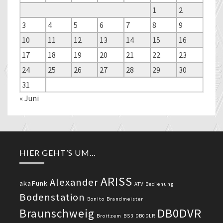
1
2
3
4
5
6
7
8
9
10
11
12
13
14
15
16
17
18
19
20
21
22
23
24
25
26
27
28
29
30
31
« Juni
HIER GEHT’S UM…
ARISS
Alexander
akaFunk
ATV
Bedienung
Bodenstation
Bonito
Brandmeister
DB0DVR
Braunschweig
Broitzem
BS3
DB0DLR