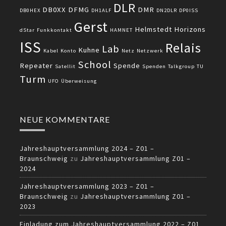
DLR
DB0XX
DFMG
DMR
DB0HEX
DH1ALF
DN2DLR
DP0ISS
Gerst
Helmstedt
Horizons
dStar
Funkkontakt
HAMNET
ISS
Relais
Lab
Kuhne
Kabel
Konto
Netz
Netzwerk
School
Repeater
Spende
Satellit
Spenden
Talkgroup
TU
Turm
UFO
Überweisung
NEUE KOMMENTARE
Jahreshauptversammlung 2024 – Z01 –
Braunschweig
zu
Jahreshauptversammlung Z01 –
2024
Jahreshauptversammlung 2023 – Z01 –
Braunschweig
zu
Jahreshauptversammlung Z01 –
2023
Einladung zum Jahreshauptversammlung 2022 – Z01