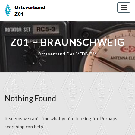
Skip
Togg
to
navig
content
Z01 – BRAUNSCHWEIG
Ortsverband Des VFDB E.V.
Nothing Found
Nothing
Found
It seems we can’t find what you’re looking for. Perhaps
searching can help.