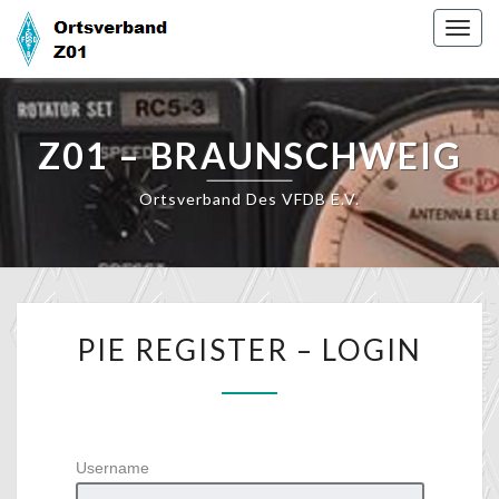
Skip
Togg
to
navig
content
Z01 – BRAUNSCHWEIG
Ortsverband Des VFDB E.V.
PIE
PIE REGISTER – LOGIN
REGISTER
–
LOGIN
Username