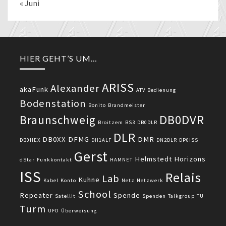
« Juni
HIER GEHT’S UM…
ARISS
Alexander
akaFunk
ATV
Bedienung
Bodenstation
Bonito
Brandmeister
DB0DVR
Braunschweig
Broitzem
BS3
DB0DLR
DLR
DB0XX
DFMG
DMR
DB0HEX
DH1ALF
DN2DLR
DP0ISS
Gerst
Helmstedt
Horizons
dStar
Funkkontakt
HAMNET
ISS
Relais
Lab
Kuhne
Kabel
Konto
Netz
Netzwerk
School
Repeater
Spende
Satellit
Spenden
Talkgroup
TU
Turm
UFO
Überweisung